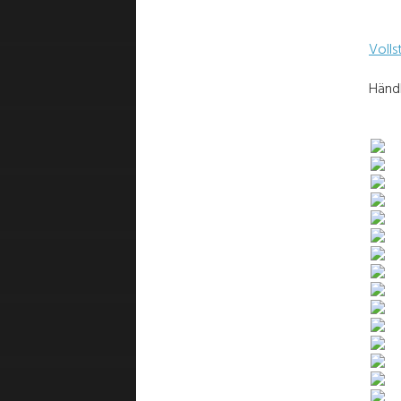
Volls
Händl